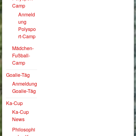
Camp
Anmeld
ung
Polyspo
rt-Camp
Mädchen-
Fußball-
Camp
Goalie-Täg
Anmeldung
Goalie-Täg
Ka-Cup
Ka-Cup
News
Philosophi