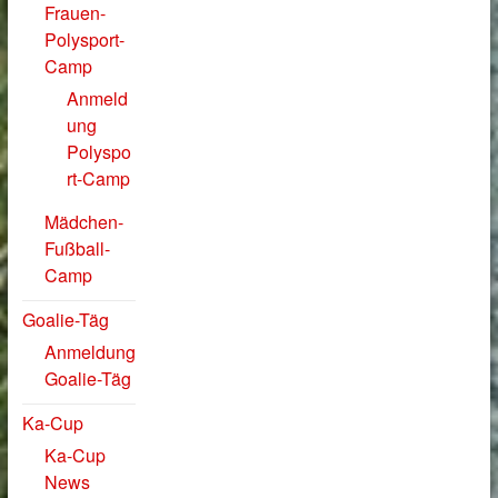
Frauen-
Polysport-
Camp
Anmeld
ung
Polyspo
rt-Camp
Mädchen-
Fußball-
Camp
Goalie-Täg
Anmeldung
Goalie-Täg
Ka-Cup
Ka-Cup
News