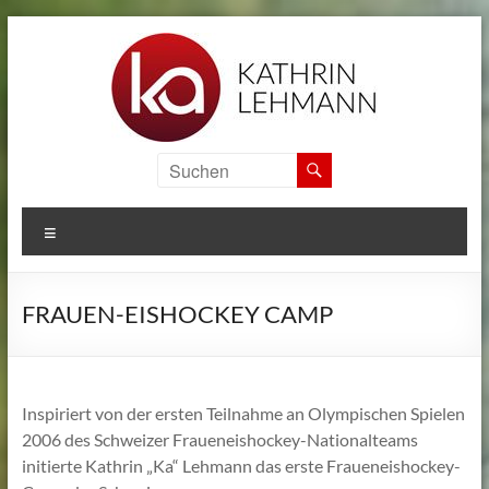
Zum
Inhalt
springen
KA
SPORTS
MENÜ
CAMPS
Informationen
FRAUEN-EISHOCKEY CAMP
zu
den
internationalen
Sport
Inspiriert von der ersten Teilnahme an Olympischen Spielen
Camps
2006 des Schweizer Fraueneishockey-Nationalteams
von
initierte Kathrin „Ka“ Lehmann das erste Fraueneishockey-
Kathrin