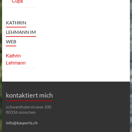
Cups
KATHRIN
LEHMANN IM
WEB
Kathrin
Lehmann
kontaktiert mich
schwanthalerstrasse 100
80336 münchen
info@kasports.ch