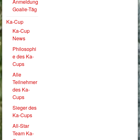
Anmeldung
Goalie-Täg
Ka-Cup
Ka-Cup
News
Philosophi
e des Ka-
Cups
Alle
Teilnehmer
des Ka-
Cups
Sieger des
Ka-Cups
All-Star
Team Ka-