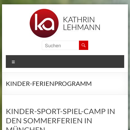
Zum
Inhalt
springen
KA
SPORTS
MENÜ
CAMPS
Informationen
KINDER-FERIENPROGRAMM
zu
den
internationalen
Sport
KINDER-SPORT-SPIEL-CAMP IN
Camps
DEN SOMMERFERIEN IN
von
Kathrin
MÜNCHEN