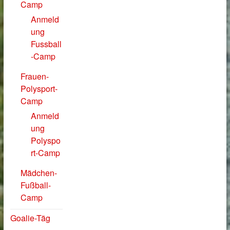
Camp
Anmeld
ung
Fussball
-Camp
Frauen-
Polysport-
Camp
Anmeld
ung
Polyspo
rt-Camp
Mädchen-
Fußball-
Camp
Goalie-Täg