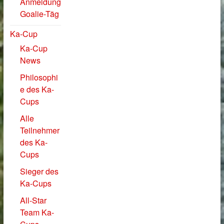
Anmeldung
Goalie-Täg
Ka-Cup
Ka-Cup
News
Philosophi
e des Ka-
Cups
Alle
Teilnehmer
des Ka-
Cups
Sieger des
Ka-Cups
All-Star
Team Ka-