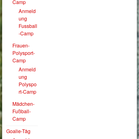
Camp
Anmeld
ung
Fussball
-Camp
Frauen-
Polysport-
Camp
Anmeld
ung
Polyspo
rt-Camp
Mädchen-
Fußball-
Camp
Goalie-Täg