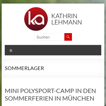
Zum
Inhalt
springen
KA
SPORTS
MENÜ
CAMPS
Informationen
SOMMERLAGER
zu
den
internationalen
Sport
MINI POLYSPORT-CAMP IN DEN
Camps
SOMMERFERIEN IN MÜNCHEN
von
Kathrin