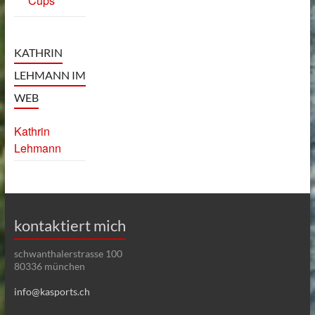
Cups
KATHRIN
LEHMANN IM
WEB
Kathrin
Lehmann
kontaktiert mich
schwanthalerstrasse 100
80336 münchen
info@kasports.ch