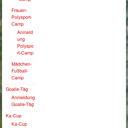
Frauen-
Polysport-
Camp
Anmeld
ung
Polyspo
rt-Camp
Mädchen-
Fußball-
Camp
Goalie-Täg
Anmeldung
Goalie-Täg
Ka-Cup
Ka-Cup