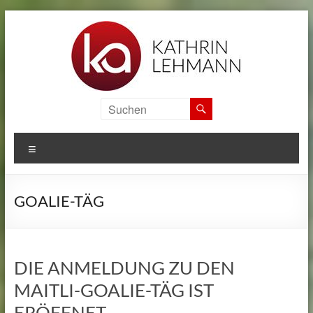
Zum
Inhalt
springen
KA
SPORTS
MENÜ
CAMPS
Informationen
GOALIE-TÄG
zu
den
internationalen
Sport
DIE ANMELDUNG ZU DEN
Camps
MAITLI-GOALIE-TÄG IST
von
Kathrin
ERÖFFNET