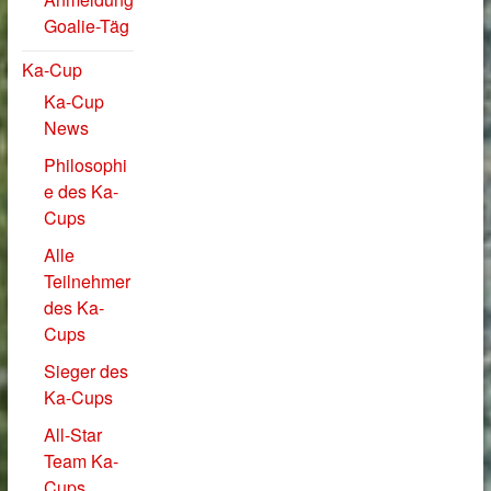
Goalie-Täg
Ka-Cup
Ka-Cup
News
Philosophi
e des Ka-
Cups
Alle
Teilnehmer
des Ka-
Cups
Sieger des
Ka-Cups
All-Star
Team Ka-
Cups