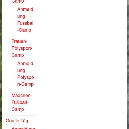
Camp
Anmeld
ung
Fussball
-Camp
Frauen-
Polysport-
Camp
Anmeld
ung
Polyspo
rt-Camp
Mädchen-
Fußball-
Camp
Goalie-Täg
Anmeldung