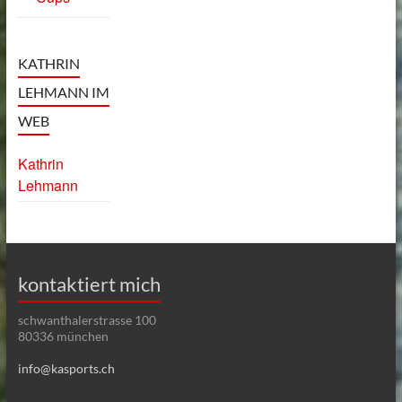
KATHRIN
LEHMANN IM
WEB
Kathrin
Lehmann
kontaktiert mich
schwanthalerstrasse 100
80336 münchen
info@kasports.ch