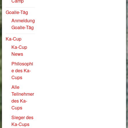
Camp
Goalie-Täg
Anmeldung
Goalie-Täg
Ka-Cup
Ka-Cup
News
Philosophi
e des Ka-
Cups
Alle
Teilnehmer
des Ka-
Cups
Sieger des
Ka-Cups