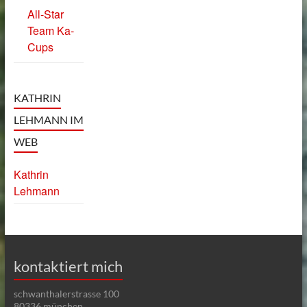
All-Star
Team Ka-
Cups
KATHRIN
LEHMANN IM
WEB
Kathrin
Lehmann
kontaktiert mich
schwanthalerstrasse 100
80336 münchen