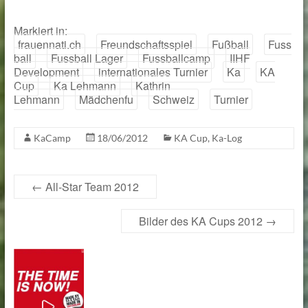
Markiert in:
frauennati.ch
Freundschaftsspiel
Fußball
Fuss
ball
Fussball Lager
Fussballcamp
IIHF
Development
internationales Turnier
Ka
KA
Cup
Ka Lehmann
Kathrin
Lehmann
Mädchenfu
Schweiz
Turnier
KaCamp
18/06/2012
KA Cup
,
Ka-Log
←
All-Star Team 2012
Bilder des KA Cups 2012
→