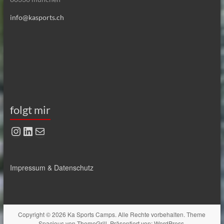
info@kasports.ch
folgt mir
Instagram
LinkedIn
E-Mail
Impressum & Datenschutz
Copyright © 2026
Ka Sports Camps
. Alle Rechte vorbehalten. Theme
Spacious
von ThemeGrill. Präsentiert von:
WordPress
.