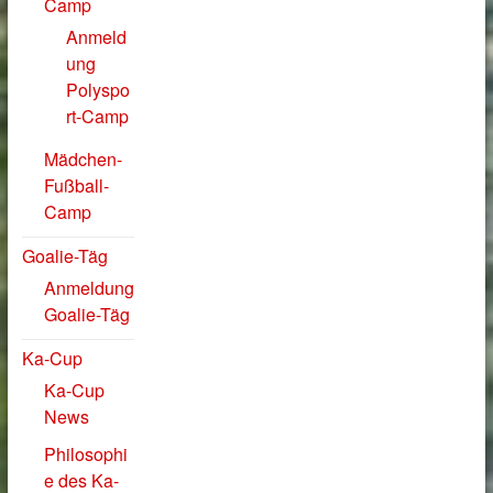
Camp
Anmeld
ung
Polyspo
rt-Camp
Mädchen-
Fußball-
Camp
Goalie-Täg
Anmeldung
Goalie-Täg
Ka-Cup
Ka-Cup
News
Philosophi
e des Ka-