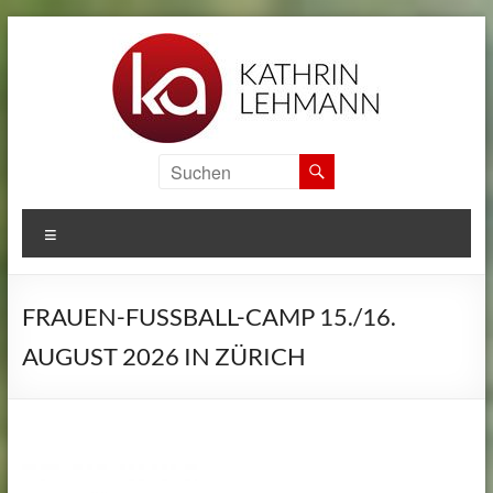
Zum
Inhalt
springen
KA
SPORTS
MENÜ
CAMPS
Informationen
FRAUEN-FUSSBALL-CAMP 15./16.
zu
den
AUGUST 2026 IN ZÜRICH
internationalen
Sport
Camps
von
Kathrin