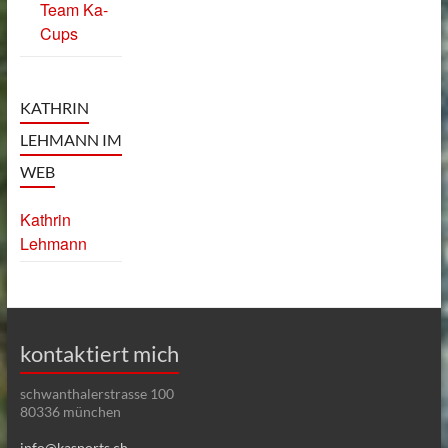
Team Ka-
Cups
KATHRIN
LEHMANN IM
WEB
Kathrin
Lehmann
kontaktiert mich
schwanthalerstrasse 100
80336 münchen
info@kasports.ch