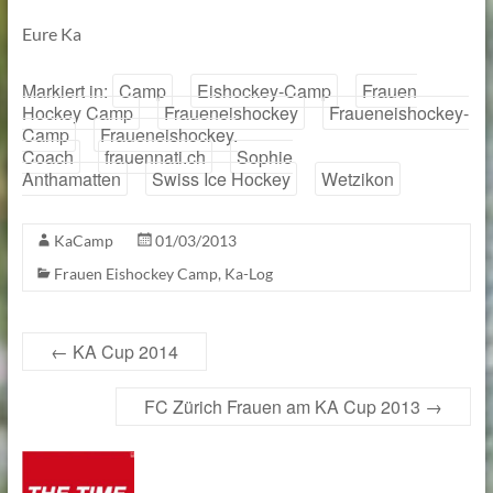
Eure Ka
Markiert in:
Camp
Eishockey-Camp
Frauen
Hockey Camp
Fraueneishockey
Fraueneishockey-
Camp
Fraueneishockey.
Coach
frauennati.ch
Sophie
Anthamatten
Swiss Ice Hockey
Wetzikon
KaCamp
01/03/2013
Frauen Eishockey Camp
,
Ka-Log
←
KA Cup 2014
FC Zürich Frauen am KA Cup 2013
→