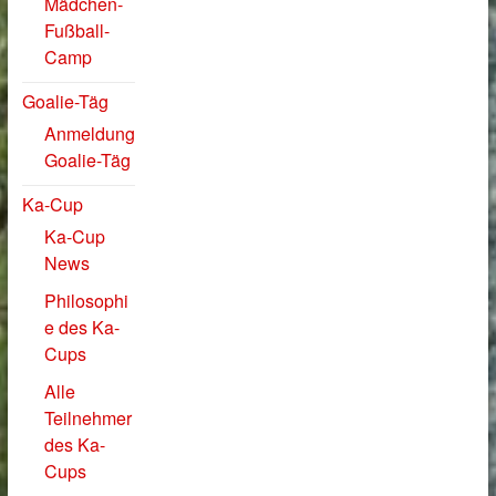
Mädchen-
Fußball-
Camp
Goalie-Täg
Anmeldung
Goalie-Täg
Ka-Cup
Ka-Cup
News
Philosophi
e des Ka-
Cups
Alle
Teilnehmer
des Ka-
Cups