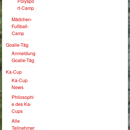
Polyspo
rt-Camp
Mädchen-
Fußball-
Camp
Goalie-Täg
Anmeldung
Goalie-Täg
Ka-Cup
Ka-Cup
News
Philosophi
e des Ka-
Cups
Alle
Teilnehmer