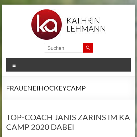
Zum
Inhalt
springen
KA
SPORTS
MENÜ
CAMPS
Informationen
FRAUENEIHOCKEYCAMP
zu
den
internationalen
Sport
TOP-COACH JANIS ZARINS IM KA
Camps
CAMP 2020 DABEI
von
Kathrin