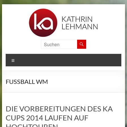
Zum
Inhalt
springen
KA
SPORTS
MENÜ
CAMPS
Informationen
FUSSBALL WM
zu
den
internationalen
Sport
DIE VORBEREITUNGEN DES KA
Camps
CUPS 2014 LAUFEN AUF
von
Kathrin
HOCHTOUREN