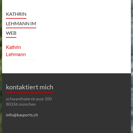
KATHRIN
LEHMANN IM
WEB
Kathrin
Lehmann
kontaktiert mich
schwanthalerstrasse 100
80336 münchen
info@kasports.ch