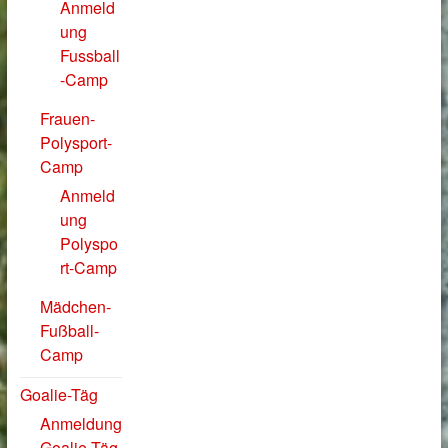
Anmeld
ung
Fussball
-Camp
Frauen-
Polysport-
Camp
Anmeld
ung
Polyspo
rt-Camp
Mädchen-
Fußball-
Camp
Goalie-Täg
Anmeldung
Goalie-Täg