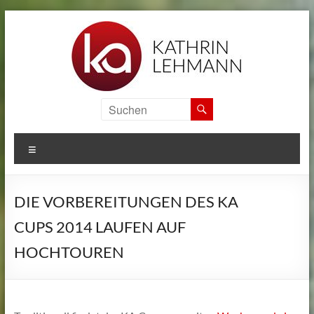
Zum
Inhalt
springen
KA
SPORTS
MENÜ
CAMPS
Informationen
DIE VORBEREITUNGEN DES KA
zu
den
CUPS 2014 LAUFEN AUF
internationalen
HOCHTOUREN
Sport
Camps
von
Kathrin