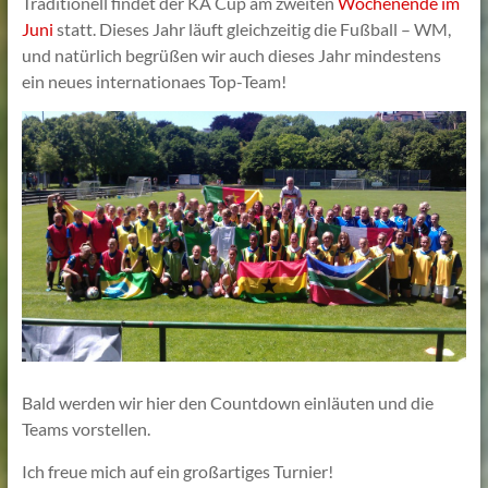
Traditionell findet der KA Cup am zweiten
Wochenende im
Lehmann
Juni
statt. Dieses Jahr läuft gleichzeitig die Fußball – WM,
und natürlich begrüßen wir auch dieses Jahr mindestens
ein neues internationaes Top-Team!
Bald werden wir hier den Countdown einläuten und die
Teams vorstellen.
Ich freue mich auf ein großartiges Turnier!