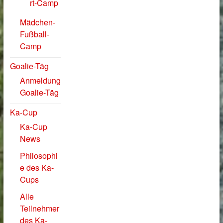
rt-Camp
Mädchen-
Fußball-
Camp
Goalie-Täg
Anmeldung
Goalie-Täg
Ka-Cup
Ka-Cup
News
Philosophi
e des Ka-
Cups
Alle
Teilnehmer
des Ka-