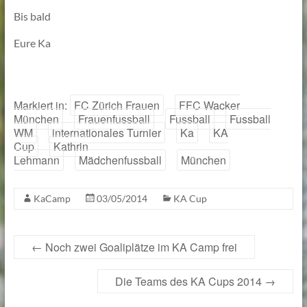
Bis bald
Eure Ka
Markiert in:
FC Zürich Frauen
FFC Wacker
München
Frauenfussball
Fussball
Fussball
WM
internationales Turnier
Ka
KA
Cup
Kathrin
Lehmann
Mädchenfussball
München
KaCamp
03/05/2014
KA Cup
←
Noch zwei Goaliplätze im KA Camp frei
Die Teams des KA Cups 2014
→