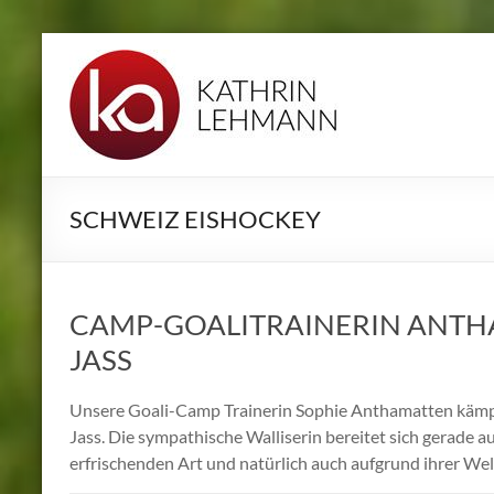
Zum
Inhalt
KA
springen
SPORTS
CAMPS
Informationen
SCHWEIZ EISHOCKEY
zu
den
internationalen
Sport
CAMP-GOALITRAINERIN ANTH
Camps
JASS
von
Kathrin
Unsere Goali-Camp Trainerin Sophie Anthamatten kämpf
Lehmann
Jass. Die sympathische Walliserin bereitet sich gerade au
erfrischenden Art und natürlich auch aufgrund ihrer Wel