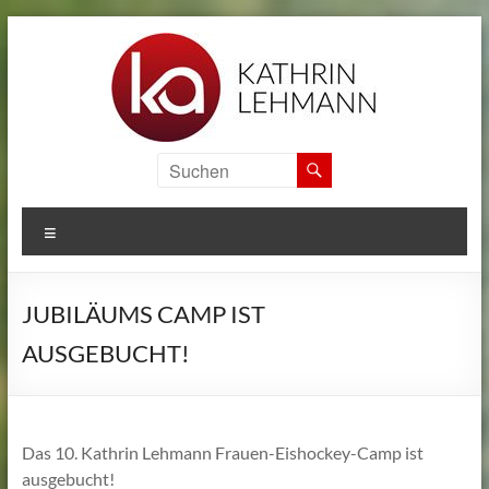
Zum
Inhalt
springen
KA
SPORTS
MENÜ
CAMPS
Informationen
JUBILÄUMS CAMP IST
zu
den
AUSGEBUCHT!
internationalen
Sport
Camps
von
Das 10. Kathrin Lehmann Frauen-Eishockey-Camp ist
Kathrin
ausgebucht!