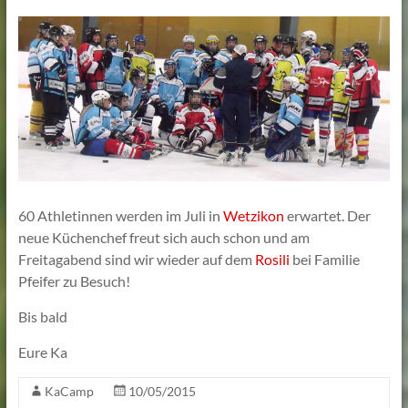
Lehmann
60 Athletinnen werden im Juli in
Wetzikon
erwartet. Der
neue Küchenchef freut sich auch schon und am
Freitagabend sind wir wieder auf dem
Rosili
bei Familie
Pfeifer zu Besuch!
Bis bald
Eure Ka
KaCamp
10/05/2015