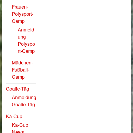
Frauen-
Polysport-
Camp
Anmeld
ung
Polyspo
rt-Camp
Mädchen-
Fußball-
Camp
Goalie-Täg
Anmeldung
Goalie-Täg
Ka-Cup
Ka-Cup
News