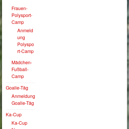
Frauen-
Polysport-
Camp
Anmeld
ung
Polyspo
rt-Camp
Mädchen-
Fußball-
Camp
Goalie-Täg
Anmeldung
Goalie-Täg
Ka-Cup
Ka-Cup