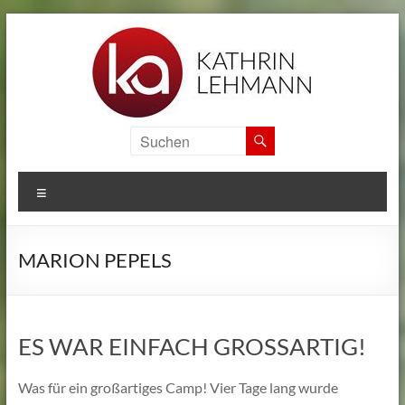
Zum
Inhalt
springen
KA
SPORTS
MENÜ
CAMPS
Informationen
MARION PEPELS
zu
den
internationalen
Sport
ES WAR EINFACH GROSSARTIG!
Camps
von
Was für ein großartiges Camp! Vier Tage lang wurde
Kathrin