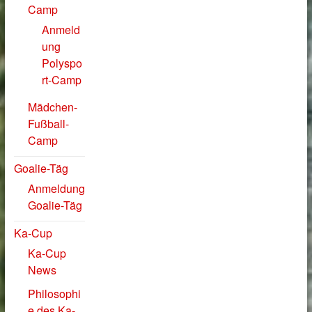
Camp
Anmeld
ung
Polyspo
rt-Camp
Mädchen-
Fußball-
Camp
Goalie-Täg
Anmeldung
Goalie-Täg
Ka-Cup
Ka-Cup
News
Philosophi
e des Ka-