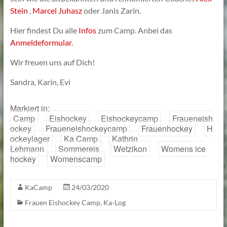
Stein
,
Marcel Juhasz
oder Janis Zarin.
Hier findest Du alle
Infos
zum Camp. Anbei das
Anmeldeformular
.
Wir freuen uns auf Dich!
Sandra, Karin, Evi
Markiert in:
Camp
Eishockey
Eishockeycamp
Fraueneish
ockey
Fraueneishockeycamp
Frauenhockey
H
ockeylager
Ka Camp
Kathrin
Lehmann
Sommereis
Wetzikon
Womens ice
hockey
Womenscamp
KaCamp
24/03/2020
Frauen Eishockey Camp
,
Ka-Log