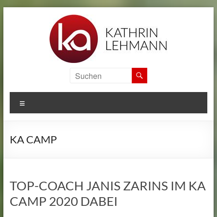
Zum
Inhalt
springen
KA
SPORTS
MENÜ
CAMPS
Informationen
KA CAMP
zu
den
internationalen
Sport
TOP-COACH JANIS ZARINS IM KA
Camps
CAMP 2020 DABEI
von
Kathrin